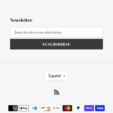
Newsletter
SUSCRIBIRSE
I
Español
D
I
RSS
O
M
A
Métodos
de